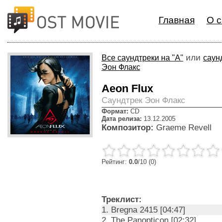
Главная
О с
или
Все саундтреки на "A"
саун
Эон Флакс
Aeon Flux
Cаундтрек Эон Флакс
Формат:
CD
Дата релиза:
13.12.2005
Композитор:
Graeme Revell
Рейтинг:
0.0
/10 (0)
Треклист:
1. Bregna 2415 [04:47]
2. The Panopticon [02:32]