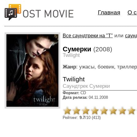
Главная
О с
или
Все саундтреки на "T"
саун
Сумерки
(2008)
Twilight
Жанр
: ужасы, боевик, трилле
Twilight
Cаундтрек Сумерки
Формат:
CD
Дата релиза:
04.11.2008
Рейтинг:
9.7
/10 (413)