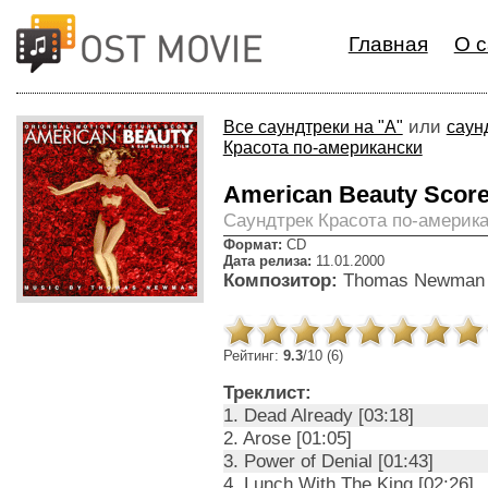
Главная
О с
или
Все саундтреки на "A"
саун
Красота по-американски
American Beauty Scor
Cаундтрек Красота по-америк
Формат:
CD
Дата релиза:
11.01.2000
Композитор:
Thomas Newman
Рейтинг:
9.3
/10 (6)
Треклист:
1. Dead Already [03:18]
2. Arose [01:05]
3. Power of Denial [01:43]
4. Lunch With The King [02:26]