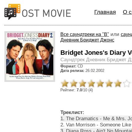
Главная
О с
или
Все саундтреки на "B"
саун
Дневник Бриджет Джонс
Bridget Jones's Diary 
Cаундтрек Дневник Бриджет Д
Формат:
CD
Дата релиза:
26.02.2002
Рейтинг:
7.0
/10 (4)
Треклист:
1. The Dramatics - Me & Mrs. Jo
2. Van Morrison - Someone Like 
3. Diana Ross - Ain't No Mounta