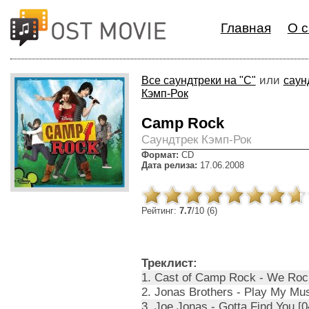
Главная
О с
или
Все саундтреки на "C"
саун
Кэмп-Рок
Camp Rock
Cаундтрек Кэмп-Рок
Формат:
CD
Дата релиза:
17.06.2008
Рейтинг:
7.7
/10 (6)
Треклист:
1. Cast of Camp Rock - We Rock
2. Jonas Brothers - Play My Mus
3. Joe Jonas - Gotta Find You [0