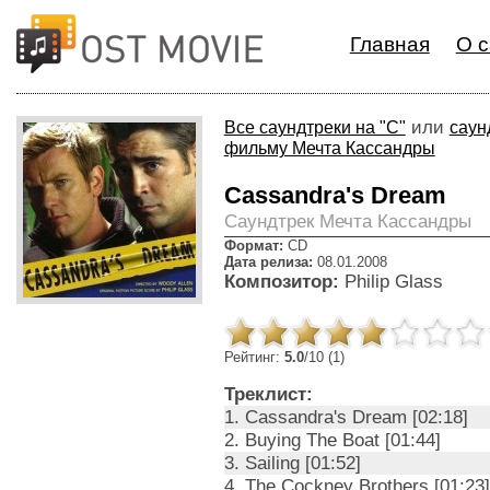
Главная
О с
или
Все саундтреки на "C"
саун
фильму Мечта Кассандры
Cassandra's Dream
Cаундтрек Мечта Кассандры
Формат:
CD
Дата релиза:
08.01.2008
Композитор:
Philip Glass
Рейтинг:
5.0
/10 (1)
Треклист:
1. Cassandra's Dream [02:18]
2. Buying The Boat [01:44]
3. Sailing [01:52]
4. The Cockney Brothers [01:23]