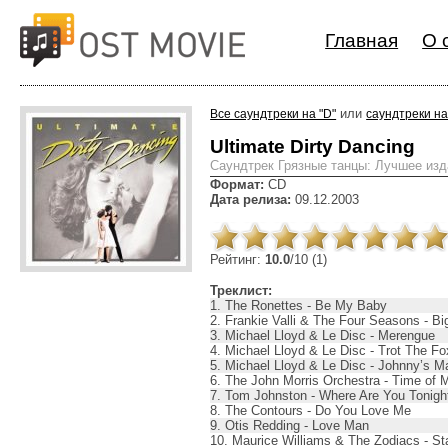
Главная
О 
или
Все саундтреки на "D"
саундтреки на
Ultimate Dirty Dancing
Cаундтрек Грязные танцы: Лучшее изд
Формат:
CD
Дата релиза:
09.12.2003
Рейтинг:
10.0
/10 (1)
Треклист:
1. The Ronettes - Be My Baby
2. Frankie Valli & The Four Seasons - Big
3. Michael Lloyd & Le Disc - Merengue
4. Michael Lloyd & Le Disc - Trot The Fo
5. Michael Lloyd & Le Disc - Johnny’s 
6. The John Morris Orchestra - Time of M
7. Tom Johnston - Where Are You Tonigh
8. The Contours - Do You Love Me
9. Otis Redding - Love Man
10. Maurice Williams & The Zodiacs - St