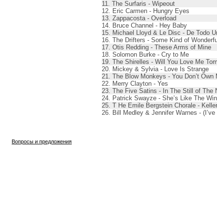
11. The Surfaris - Wipeout
12. Eric Carmen - Hungry Eyes
13. Zappacosta - Overload
14. Bruce Channel - Hey Baby
15. Michael Lloyd & Le Disc - De Todo 
16. The Drifters - Some Kind of Wonderfu
17. Otis Redding - These Arms of Mine
18. Solomon Burke - Cry to Me
19. The Shirelles - Will You Love Me To
20. Mickey & Sylvia - Love Is Strange
21. The Blow Monkeys - You Don’t Own
22. Merry Clayton - Yes
23. The Five Satins - In The Still of The 
24. Patrick Swayze - She’s Like The Wi
25. T He Emile Bergstein Chorale - Kell
26. Bill Medley & Jennifer Warnes - (I’v
Вопросы и предложения