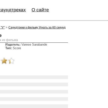
саундтреках
О сайте
>
 "У"
Саундтреки к фильму Угнать за 60 секунд
e
ка из фильма
Издатель:
Varese Sarabande
Тип:
Score