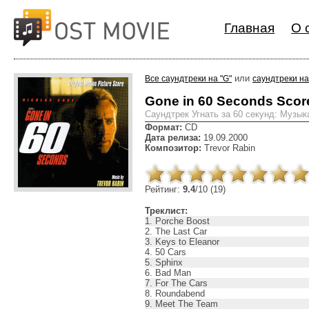
Главная
О 
или
Все саундтреки на "G"
саундтреки на
Gone in 60 Seconds Scor
Cаундтрек Угнать за 60 секунд: Музы
Формат:
CD
Дата релиза:
19.09.2000
Композитор:
Trevor Rabin
Рейтинг:
9.4
/10 (19)
Треклист:
1. Porche Boost
2. The Last Car
3. Keys to Eleanor
4. 50 Cars
5. Sphinx
6. Bad Man
7. For The Cars
8. Roundabend
9. Meet The Team