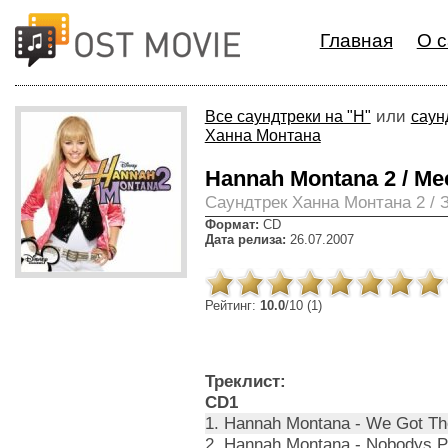
Главная
О с
или
Все саундтреки на "H"
саун
Ханна Монтана
Hannah Montana 2 / Mee
Cаундтрек Ханна Монтана 2 /
Формат:
CD
Дата релиза:
26.07.2007
Рейтинг:
10.0
/10 (1)
Треклист:
CD1
1. Hannah Montana - We Got The
2. Hannah Montana - Nobodys Pe