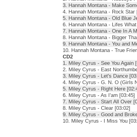
3. Hannah Montana - Make Some
4. Hannah Montana - Rock Star 
5. Hannah Montana - Old Blue J
6. Hannah Montana - Lifes What
7. Hannah Montana - One In A Mil
8. Hannah Montana - Bigger Tha
9. Hannah Montana - You and Me
10. Hannah Montana - True Frien
CD2
1. Miley Cyrus - See You Again [
2. Miley Cyrus - East Northumbe
3. Miley Cyrus - Let's Dance [03
4. Miley Cyrus - G. N. O (Girls N
5. Miley Cyrus - Right Here [02:
6. Miley Cyrus - As I'am [03:45]
7. Miley Cyrus - Start All Over [
8. Miley Cyrus - Clear [03:02]
9. Miley Cyrus - Good and Broke
10. Miley Cyrus - I Miss You [03