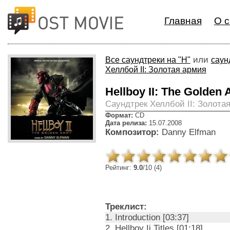
Главная
О с
или
Все саундтреки на "H"
саун
Хеллбой II: Золотая армия
Hellboy II: The Golden
Cаундтрек Хеллбой II: Золота
Формат:
CD
Дата релиза:
15.07.2008
Композитор:
Danny Elfman
Рейтинг:
9.0
/10 (4)
Треклист:
1. Introduction [03:37]
2. Hellboy Ii Titles [01:18]