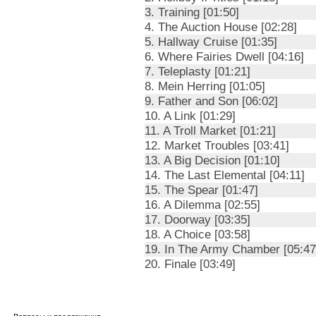
3. Training [01:50]
4. The Auction House [02:28]
5. Hallway Cruise [01:35]
6. Where Fairies Dwell [04:16]
7. Teleplasty [01:21]
8. Mein Herring [01:05]
9. Father and Son [06:02]
10. A Link [01:29]
11. A Troll Market [01:21]
12. Market Troubles [03:41]
13. A Big Decision [01:10]
14. The Last Elemental [04:11]
15. The Spear [01:47]
16. A Dilemma [02:55]
17. Doorway [03:35]
18. A Choice [03:58]
19. In The Army Chamber [05:47
20. Finale [03:49]