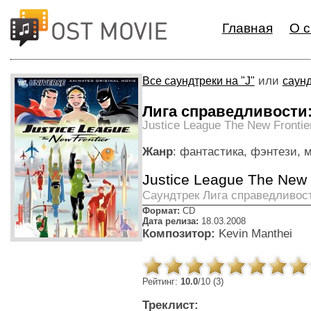
Главная
О с
или
Все саундтреки на "J"
саунд
Лига справедливости
Justice League The New Frontie
Жанр
: фантастика, фэнтези,
Justice League The New 
Cаундтрек Лига справедливос
Формат:
CD
Дата релиза:
18.03.2008
Композитор:
Kevin Manthei
Рейтинг:
10.0
/10 (3)
Треклист: