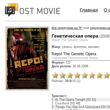
Главная
О 
или
Все саундтреки на "R"
саундтреки на
Генетическая опера
(2008
Repo! The Genetic Opera
Жанр
: ужасы, фэнтези, мюзикл
Repo! The Genetic Opera
Cаундтрек Генетическая опера
Формат:
CD
Дата релиза:
30.09.2008
Рейтинг:
10.0
/10 (1)
Треклист:
1. At The Opera Tonight [02:11]
2. Crucifixus [01:48]
3. Things You See In A Graveyard [03:13