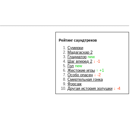
Рейтинг саундтреков
Сумерки
Мадагаскар 2
Гладиатор
new
Шаг вперед 2
↓ -1
Гол
new
Жестокие игры
↑ +1
Особо опасен
↓ -2
Смертельная гонка
Форсаж
Другая история золушки
↓ -4