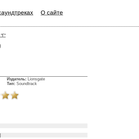
саундтреках
О сайте
 "Г"
)
Издатель:
Lionsgate
Тип:
Soundtrack
]