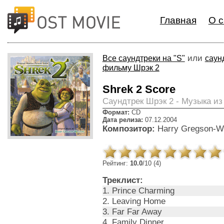
Главная
О с
или
Все саундтреки на "S"
саун
фильму Шрэк 2
Shrek 2 Score
Cаундтрек Шрэк 2 - Музыка и
Формат:
CD
Дата релиза:
07.12.2004
Композитор:
Harry Gregson-Wi
Рейтинг:
10.0
/10 (4)
Треклист:
1. Prince Charming
2. Leaving Home
3. Far Far Away
4. Family Dinner