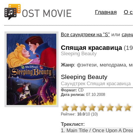
Главная
О с
или
Все саундтреки на "S"
саун
Спящая красавица
(19
Sleeping Beauty
Жанр
: фэнтези, мелодрама, 
Sleeping Beauty
Cаундтрек Спящая красавица
Формат:
CD
Дата релиза:
07.10.2008
Рейтинг:
10.0
/10 (10)
Треклист:
1. Main Title / Once Upon A Dre