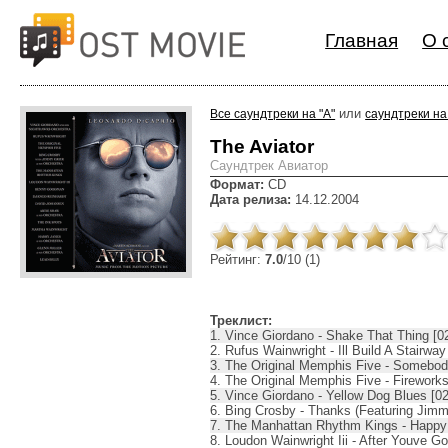
Главная
О 
или
Все саундтреки на "A"
саундтреки на
The Aviator
Cаундтрек Авиатор
Формат:
CD
Дата релиза:
14.12.2004
Рейтинг:
7.0
/10 (1)
Треклист:
1. Vince Giordano - Shake That Thing [0
2. Rufus Wainwright - Ill Build A Stairway
3. The Original Memphis Five - Somebod
4. The Original Memphis Five - Fireworks
5. Vince Giordano - Yellow Dog Blues [02
6. Bing Crosby - Thanks (Featuring Jimm
7. The Manhattan Rhythm Kings - Happy 
8. Loudon Wainwright Iii - After Youve G