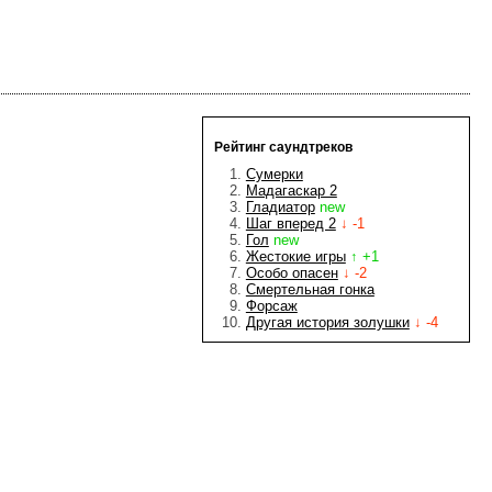
Рейтинг саундтреков
Сумерки
Мадагаскар 2
Гладиатор
new
Шаг вперед 2
↓ -1
Гол
new
Жестокие игры
↑ +1
Особо опасен
↓ -2
Смертельная гонка
Форсаж
Другая история золушки
↓ -4