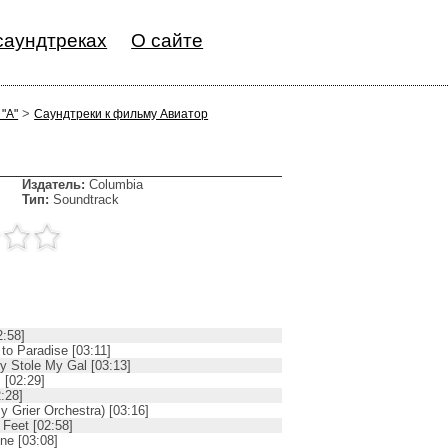
саундтреках
О сайте
>
 "А"
Саундтреки к фильму Авиатор
Издатель:
Columbia
Тип:
Soundtrack
2:58]
 to Paradise [03:11]
y Stole My Gal [03:13]
 [02:29]
:28]
y Grier Orchestra) [03:16]
Feet [02:58]
one [03:08]