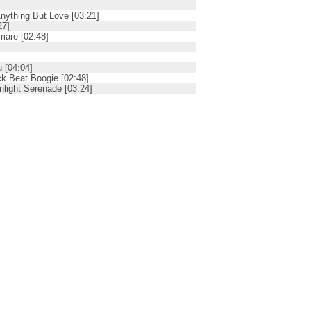
Anything But Love [03:21]
27]
mare [02:48]
u [04:04]
ck Beat Boogie [02:48]
nlight Serenade [03:24]