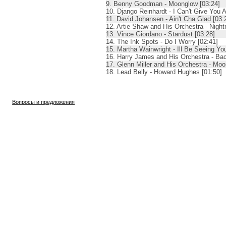
9. Benny Goodman - Moonglow [03:24]
10. Django Reinhardt - I Can't Give You 
11. David Johansen - Ain't Cha Glad [03:
12. Artie Shaw and His Orchestra - Night
13. Vince Giordano - Stardust [03:28]
14. The Ink Spots - Do I Worry [02:41]
15. Martha Wainwright - Ill Be Seeing Yo
16. Harry James and His Orchestra - Ba
17. Glenn Miller and His Orchestra - Moo
18. Lead Belly - Howard Hughes [01:50]
Вопросы и предложения