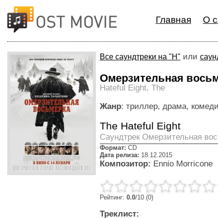
Главная
О с
или
Все саундтреки на "H"
саун
Омерзительная вось
Hateful Eight, The
Жанр
: триллер, драма, комеди
The Hateful Eight
Cаундтрек Омерзительная вос
Формат:
CD
Дата релиза:
18.12.2015
Композитор:
Ennio Morricone
Рейтинг:
0.0
/10 (0)
Треклист: