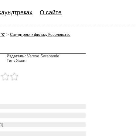
саундтреках
О сайте
>
"К"
Саундтреки к фильму Королевство
Издатель:
Varese Sarabande
Тип:
Score
1]