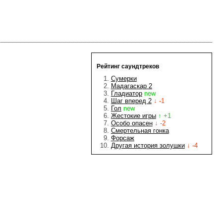
Рейтинг саундтреков
Сумерки
Мадагаскар 2
Гладиатор
new
Шаг вперед 2
↓ -1
Гол
new
Жестокие игры
↑ +1
Особо опасен
↓ -2
Смертельная гонка
Форсаж
Другая история золушки
↓ -4