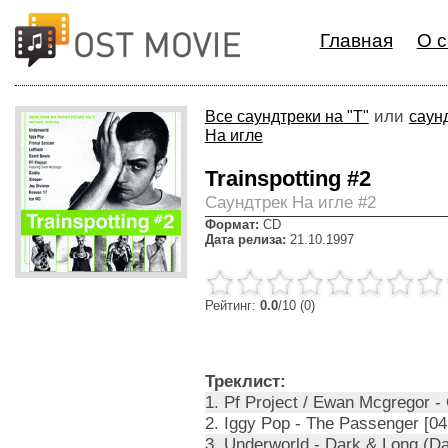
Главная
О с
или
Все саундтреки на "T"
саун
На игле
Trainspotting #2
Cаундтрек На игле #2
Формат:
CD
Дата релиза:
21.10.1997
Рейтинг:
0.0
/10 (0)
Треклист:
1. Pf Project / Ewan Mcgregor - 
2. Iggy Pop - The Passenger [04
3. Underworld - Dark & Long (Da