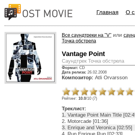
Главная
О с
или
Все саундтреки на "V"
саун
Точка обстрела
Vantage Point
Cаундтрек Точка обстрела
Формат:
CD
Дата релиза:
26.02.2008
Композитор:
Atli Orvarsson
Рейтинг:
10.0
/10 (7)
Треклист:
1. Vantage Point Main Title [02:4
2. Motorcade [01:36]
3. Enrique and Veronica [02:55]
4. Run Enrique Run [02:33]